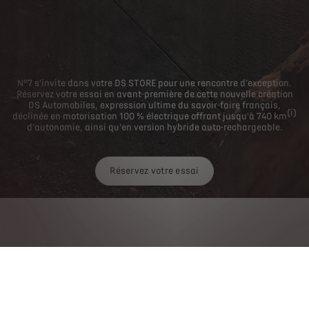
N°7 s'invite dans votre DS STORE pour une rencontre d'exception.
Réservez votre essai en avant-première de cette nouvelle création
DS Automobiles, expression ultime du savoir-faire français,
(i)
déclinée en motorisation
100 %
électrique offrant jusqu'à
740 km
d'autonomie, ainsi qu'en version hybride auto-rechargeable.
Réservez votre essai