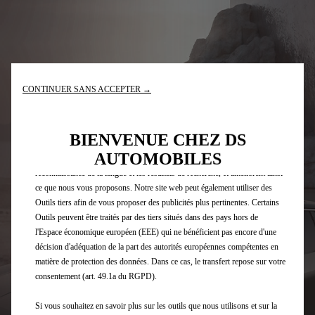
CONTINUER SANS ACCEPTER →
Nous utilisons des cookies et/ou d’autres outils de suivi (les « Outils »)
afin de vous garantir la meilleure expérience possible sur notre site web. Ils
nous permettent de vous fournir des fonctionnalités essentielles telles que la
BIENVENUE CHEZ DS
sécurité, la gestion du réseau et l’accessibilité. Les Outils améliorent la
AUTOMOBILES
convivialité et les performances grâce à diverses fonctionnalités telles que la
reconnaissance de la langue et les résultats de recherche, et améliorent ainsi
ce que nous vous proposons. Notre site web peut également utiliser des
Outils tiers afin de vous proposer des publicités plus pertinentes. Certains
Outils peuvent être traités par des tiers situés dans des pays hors de
l'Espace économique européen (EEE) qui ne bénéficient pas encore d'une
décision d'adéquation de la part des autorités européennes compétentes en
matière de protection des données. Dans ce cas, le transfert repose sur votre
consentement (art. 49.1a du RGPD).
Si vous souhaitez en savoir plus sur les outils que nous utilisons et sur la